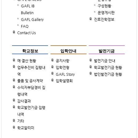
GAFL IB
구성현황
Bulletin
운영게시판
GAFL Gallery
진로진학정보
FAQ
Contact Us
학교정보
입학안내
발전기금
예·결산 현황
공지사항
발전기금 안내
업무추진비 집행내
입학전형
학교발전기금 현황
역
GAFL Story
법인발전기금 현황
물품 및 공사계약
입학설명회
수익자부담경비 집
행내역
감사결과
학교발전기금 집행
내역
기타
학교알리미