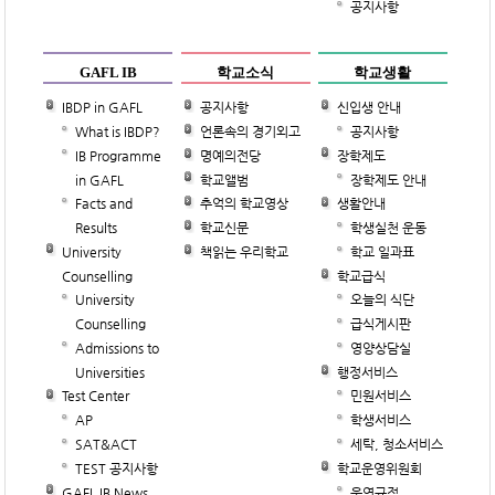
공지사항
GAFL IB
학교소식
학교생활
IBDP in GAFL
공지사항
신입생 안내
What is IBDP?
언론속의 경기외고
공지사항
IB Programme
명예의전당
장학제도
in GAFL
학교앨범
장학제도 안내
Facts and
추억의 학교영상
생활안내
Results
학교신문
학생실천 운동
University
책읽는 우리학교
학교 일과표
Counselling
학교급식
University
오늘의 식단
Counselling
급식게시판
Admissions to
영양상담실
Universities
행정서비스
Test Center
민원서비스
AP
학생서비스
SAT&ACT
세탁, 청소서비스
TEST 공지사항
학교운영위원회
GAFL IB News
운영규정