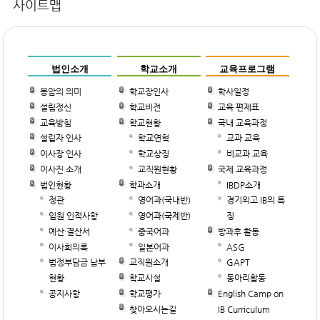
사이트맵
법인소개
학교소개
교육프로그램
봉암의 의미
학교장인사
학사일정
설립정신
학교비전
교육 편제표
교육방침
학교현황
국내 교육과정
설립자 인사
학교연혁
교과 교육
이사장 인사
학교상징
비교과 교육
이사진 소개
교직원현황
국제 교육과정
법인현황
학과소개
IBDP소개
정관
영어과(국내반)
경기외고 IB의 특
임원 인적사항
영어과(국제반)
징
예산·결산서
중국어과
방과후 활동
이사회의록
일본어과
ASG
법정부담금 납부
교직원소개
GAPT
현황
학교시설
동아리활동
공지사항
학교평가
English Camp on
찾아오시는길
IB Curriculum