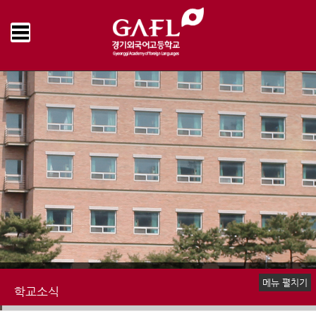
Home
학교소식
학교앨범
>
>
메뉴 펼치기
학교소식
공지사항
언론속의 경기외고
명예의전당
학교앨범
추억의 학교영상
학교신문
책읽는 우리학교