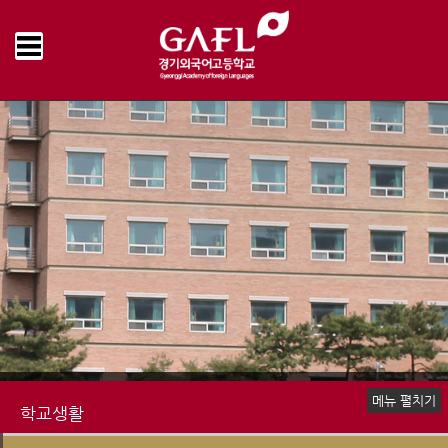
Home
학교생활
학교급식
급식게시판
>
>
>
메뉴 펼치기
학교생활
신입생 안내
장학제도
생활안내