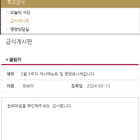
학교급식
오늘의 식단
급식게시판
영양상담실
행정서비스
학교운영위원회
진로진학정보
급식게시판
제목
5월 3주차 게시메뉴표 및 영양표시제입니다.
이름
최보미
등록일
2024-05-13
첨부파일을 확인해주세요. 감사합니다.