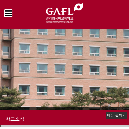
Home
학교소식
공지사항
>
>
메뉴 펼치기
학교소식
공지사항
언론속의 경기외고
명예의전당
학교앨범
추억의 학교영상
학교신문
책읽는 우리학교