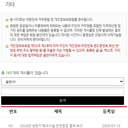
학교알리미
기타
본 사이트는 대한민국 저작권법 및 개인정보보호법을 준수합니다.
회원은 공공질서나 미풍양속에 위배되는 내용과 타인의 저작권을 포함한 지적재산권 및
기타 권리를 침해하는 내용물은 등록할 수 없으며, 이러한 게시물로 인해 발생하는 결과
의 모든 책임은 회원 본인에게 있습니다.게시된 사진이나 동영상은 요청시에 삭제가능합
니다. 관리자에게 문의바랍니다.
개인정보보호법 제59조 제3호에 따라 타인의 개인정보(주민번호,핸드폰번호,학년-반-
번호,학번,주소,혈액형 등)를 유출한 자는 처벌될 수 있으며, 등록된 글(글, 텍스트, 이미
지 등)에 대한 법적책임은 글쓴이에게 있습니다.
총
161
개의 게시물이 있습니다.
번호
제목
등록일
161
2026년 상반기 학교시설 안전점검 결과 보고
2026-07-13