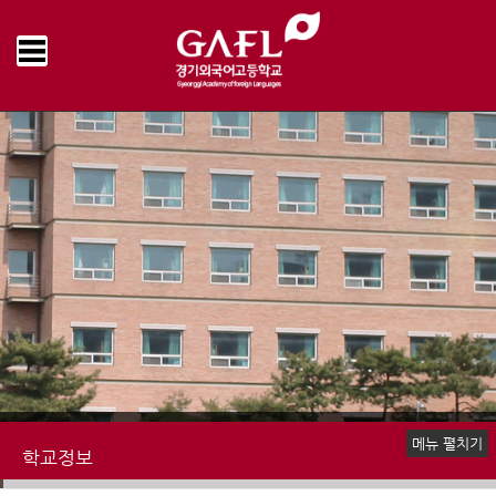
Home
학교정보
기타
>
>
메뉴 펼치기
학교정보
예·결산 현황
업무추진비 집행내역
물품 및 공사계약
수익자부담경비 집행내역
감사결과
학교발전기금 집행내역
기타