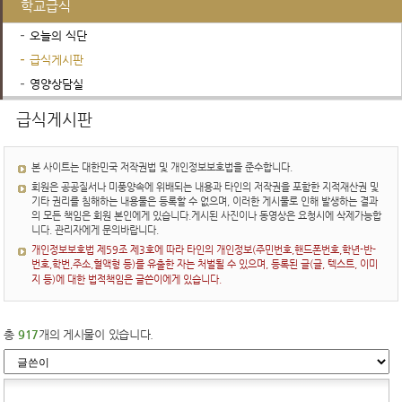
학교급식
오늘의 식단
급식게시판
영양상담실
행정서비스
학교운영위원회
진로진학정보
급식게시판
본 사이트는 대한민국 저작권법 및 개인정보보호법을 준수합니다.
회원은 공공질서나 미풍양속에 위배되는 내용과 타인의 저작권을 포함한 지적재산권 및
기타 권리를 침해하는 내용물은 등록할 수 없으며, 이러한 게시물로 인해 발생하는 결과
의 모든 책임은 회원 본인에게 있습니다.게시된 사진이나 동영상은 요청시에 삭제가능합
니다. 관리자에게 문의바랍니다.
개인정보보호법 제59조 제3호에 따라 타인의 개인정보(주민번호,핸드폰번호,학년-반-
번호,학번,주소,혈액형 등)를 유출한 자는 처벌될 수 있으며, 등록된 글(글, 텍스트, 이미
지 등)에 대한 법적책임은 글쓴이에게 있습니다.
총
917
개의 게시물이 있습니다.