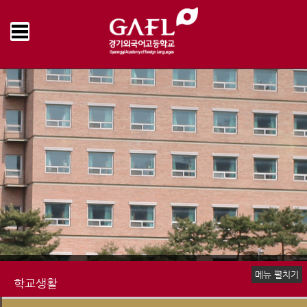
Home
학교생활
학교급식
급식게시판
>
>
>
메뉴 펼치기
학교생활
신입생 안내
장학제도
생활안내