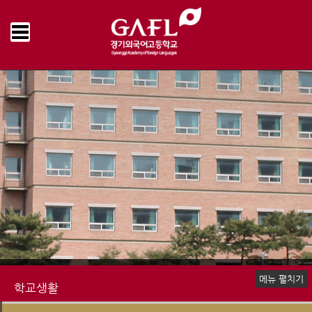
Home
학교생활
학교급식
급식게시판
>
>
>
메뉴 펼치기
학교생활
신입생 안내
장학제도
생활안내