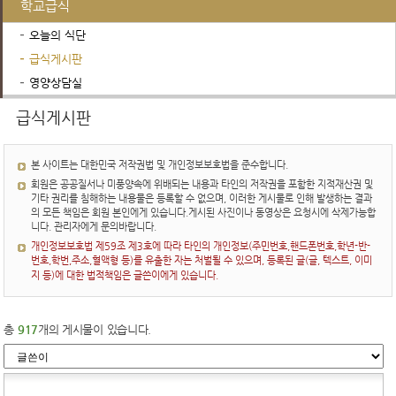
학교급식
오늘의 식단
급식게시판
영양상담실
행정서비스
학교운영위원회
진로진학정보
급식게시판
본 사이트는 대한민국 저작권법 및 개인정보보호법을 준수합니다.
회원은 공공질서나 미풍양속에 위배되는 내용과 타인의 저작권을 포함한 지적재산권 및
기타 권리를 침해하는 내용물은 등록할 수 없으며, 이러한 게시물로 인해 발생하는 결과
의 모든 책임은 회원 본인에게 있습니다.게시된 사진이나 동영상은 요청시에 삭제가능합
니다. 관리자에게 문의바랍니다.
개인정보보호법 제59조 제3호에 따라 타인의 개인정보(주민번호,핸드폰번호,학년-반-
번호,학번,주소,혈액형 등)를 유출한 자는 처벌될 수 있으며, 등록된 글(글, 텍스트, 이미
지 등)에 대한 법적책임은 글쓴이에게 있습니다.
총
917
개의 게시물이 있습니다.