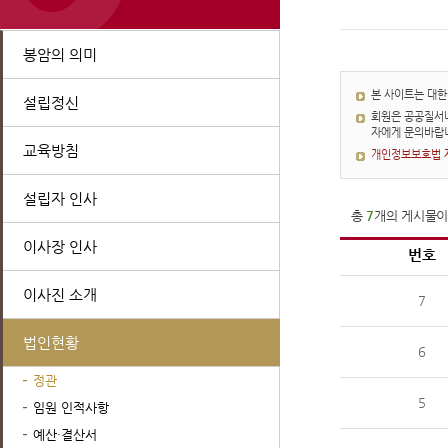
봉암의 의미
본 사이트는 대
설립정신
회원은 공공질서나
자에게 문의바랍
교육방침
개인정보보호법 제
설립자 인사
총
7
개의 게시물이
이사장 인사
번호
이사진 소개
7
법인현황
6
정관
5
임원 인적사항
예산·결산서