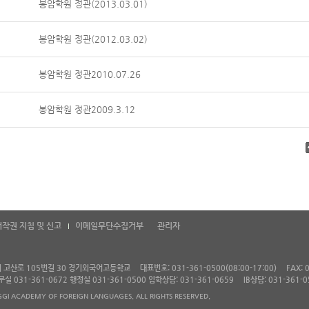
봉암학원 정관(2013.03.01)
봉암학원 정관(2012.03.02)
봉암학원 정관2010.07.26
봉암학원 정관2009.3.12
저작권 지침 및 신고
이메일무단수집거부
관리자
왕시 고산로 105번길 30 경기외국어고등학교
대표번호: 031-361-0500(08:00-17:00)
FAX: 
 교무실 031-361-0672 행정실 031-361-0500 입학상담: 031-361-0659
IB상담: 031-361-0
GI ACADEMY OF FOREIGN LANGUAGES. ALL RIGHTS RESERVED.