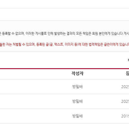
 등록할 수 없으며, 이러한 게시물로 인해 발생하는 결과의 모든 책임은 회원 본인에게 있습니다.게
한 자는 처벌될 수 있으며, 등록된 글(글, 텍스트, 이미지 등)에 대한 법적책임은 글쓴이에게 있습니
작성자
방필배
202
방필배
202
방필배
201