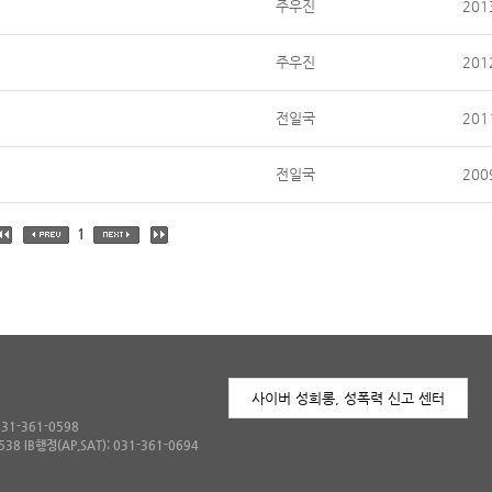
주우진
201
주우진
201
전일국
201
전일국
200
1
사이버 성희롱, 성폭력 신고 센터
031-361-0598
538 IB행정(AP,SAT): 031-361-0694