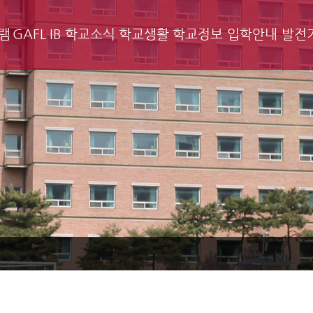
램
GAFL IB
학교소식
학교생활
학교정보
입학안내
발전