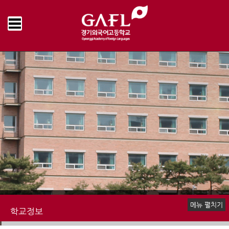
Home
학교정보
수익자부담경비 집행내역
>
>
메뉴 펼치기
학교정보
예·결산 현황
업무추진비 집행내역
물품 및 공사계약
수익자부담경비 집행내역
감사결과
학교발전기금 집행내역
기타