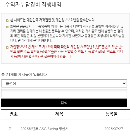
학교알리미
수익자부담경비 집행내역
본 사이트는 대한민국 저작권법 및 개인정보보호법을 준수합니다.
회원은 공공질서나 미풍양속에 위배되는 내용과 타인의 저작권을 포함한 지적재산권 및
기타 권리를 침해하는 내용물은 등록할 수 없으며, 이러한 게시물로 인해 발생하는 결과
의 모든 책임은 회원 본인에게 있습니다.게시된 사진이나 동영상은 요청시에 삭제가능합
니다. 관리자에게 문의바랍니다.
개인정보보호법 제59조 제3호에 따라 타인의 개인정보(주민번호,핸드폰번호,학년-반-
번호,학번,주소,혈액형 등)를 유출한 자는 처벌될 수 있으며, 등록된 글(글, 텍스트, 이미
지 등)에 대한 법적책임은 글쓴이에게 있습니다.
총
71
개의 게시물이 있습니다.
번호
제목
등록일
71
2026학년도 ASG Spring 정산서
2026-07-27