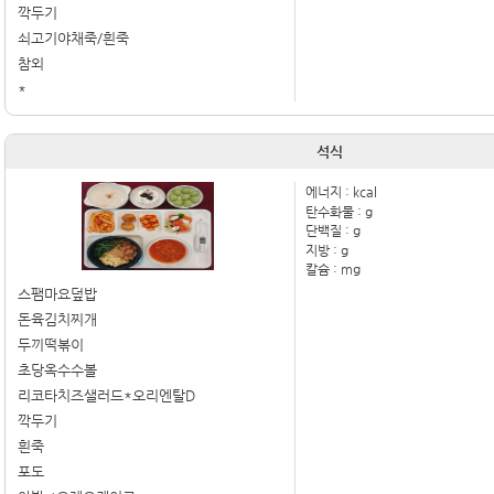
깍두기
쇠고기야채죽/흰죽
참외
*
석식
에너지 :
kcal
탄수화물 :
g
단백질 :
g
지방 :
g
칼슘 :
mg
스팸마요덮밥
돈육김치찌개
두끼떡볶이
초당옥수수볼
리코타치즈샐러드*오리엔탈D
깍두기
흰죽
포도