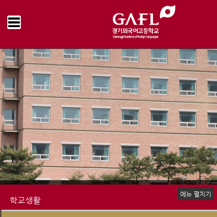
Home
학교생활
학교급식
오늘의 식단
>
>
>
메뉴 펼치기
학교생활
신입생 안내
장학제도
생활안내