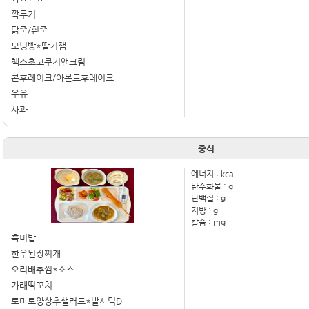
깍두기
닭죽/흰죽
모닝빵*딸기잼
첵스초코쿠키앤크림
콘후레이크/아몬드후레이크
우유
사과
중식
에너지 :
kcal
탄수화물 :
g
단백질 :
g
지방 :
g
칼슘 :
mg
흑미밥
한우된장찌개
오리배추찜*소스
가래떡꼬치
토마토양상추샐러드*발사믹D