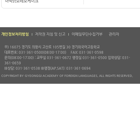
아박st오레오케이크
개인정보처리방침
저작권 지침 및 신고
이메일무단수집거부
관리자
우) 16075 경기도 의왕시 고산로 105번길 30 경기외국어고등학교
대표번호: 031-361-0500(08:00-17:00)
FAX: 031-361-0598
문의(08:00-17:00) : 교무실 031-361-0672 행정실 031-361-0500 입학상담: 031-
361-0659
IB상담: 031-361-0538 IB행정(AP,SAT): 031-361-0694
COPYRIGHT BY GYEONGGI ACADEMY OF FOREIGN LANGUAGES. ALL RIGHTS RESERVED.