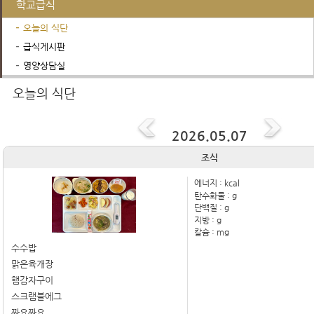
학교급식
오늘의 식단
급식게시판
영양상담실
행정서비스
학교운영위원회
진로진학정보
오늘의 식단
2026.05.07
조식
에너지 :
kcal
탄수화물 :
g
단백질 :
g
지방 :
g
칼슘 :
mg
수수밥
맑은육개장
햄감자구이
스크램블에그
짜요짜요