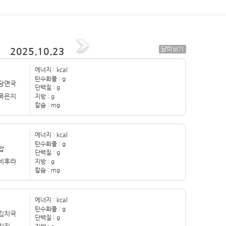
2025.10.23
에너지 :
kcal
탄수화물 :
g
당면국
단백질 :
g
묵은지
지방 :
g
칼슘 :
mg
에너지 :
kcal
탄수화물 :
g
밥
단백질 :
g
비후라
지방 :
g
칼슘 :
mg
에너지 :
kcal
탄수화물 :
g
김치국
단백질 :
g