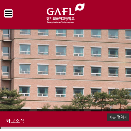
Home
학교소식
학교앨범
>
>
메뉴 펼치기
학교소식
공지사항
언론속의 경기외고
명예의전당
학교앨범
추억의 학교영상
학교신문
책읽는 우리학교