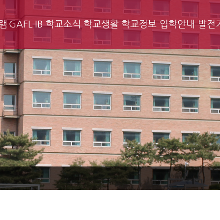
램
GAFL IB
학교소식
학교생활
학교정보
입학안내
발전