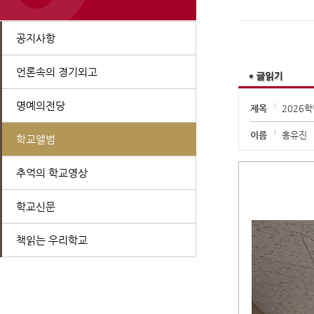
공지사항
언론속의 경기외고
명예의전당
제목
2026
이름
홍유진
학교앨범
추억의 학교영상
학교신문
책읽는 우리학교