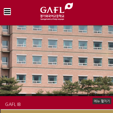
Home
GAFL IB
GAFL IB News
GAFL Gallery
>
>
>
메뉴 펼치기
GAFL IB
IBDP in GAFL
University Counselling
Test Center