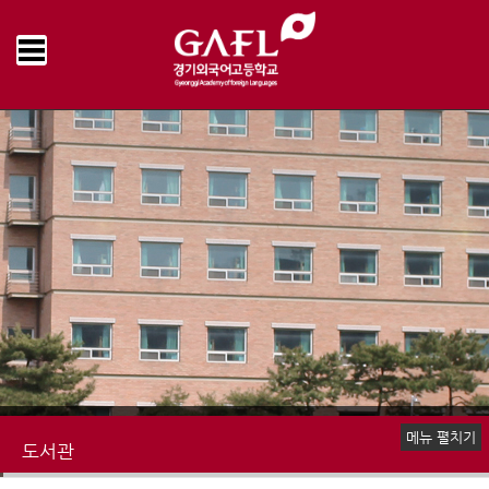
Home
도서관
추천도서
>
>
메뉴 펼치기
도서관
공지사항
신간도서
추천도서
소장도서검색