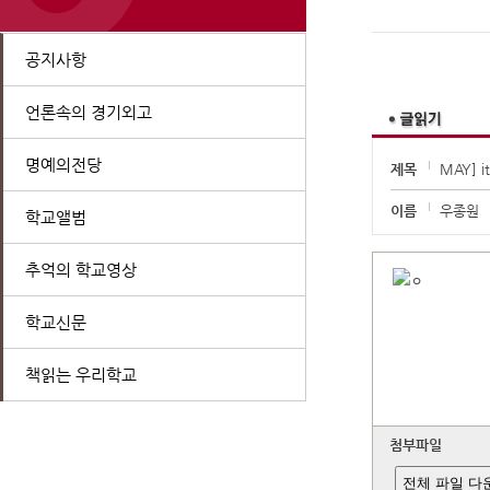
공지사항
언론속의 경기외고
명예의전당
제목
MAY] i
이름
우종원
학교앨범
추억의 학교영상
학교신문
책읽는 우리학교
첨부파일
전체 파일 다