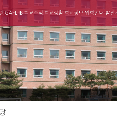
램
GAFL IB
학교소식
학교생활
학교정보
입학안내
발전
당