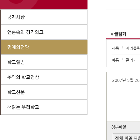
공지사항
언론속의 경기외고
명예의전당
제목
지리올림
이름
관리자
학교앨범
추억의 학교영상
2007년 5월 
학교신문
책읽는 우리학교
첨부파일
전체 파일 다