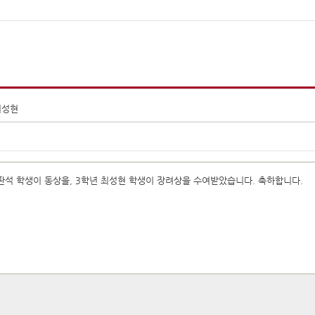
최성현
권판석 학생이 동상을, 3학년 최성현 학생이 장려상을 수여받았습니다. 축하합니다.