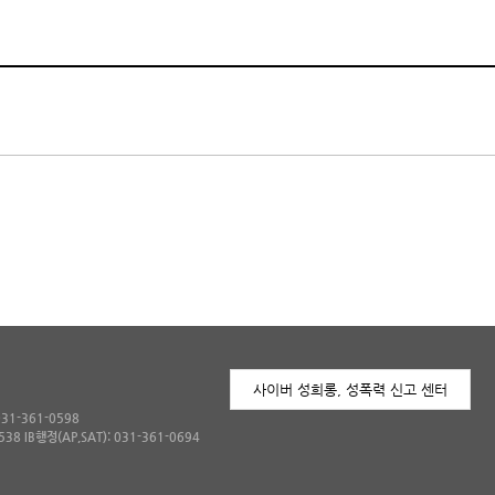
사이버 성희롱, 성폭력 신고 센터
031-361-0598
538 IB행정(AP,SAT): 031-361-0694