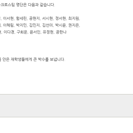
라크로스팀 명단은 다음과 같습니다.
, 이서현, 함세린, 공현지, 서시현, 정서현, 최지원,
, 이혜림, 박지민, 김민지, 김선미, 박시윤, 권지은,
, 이다경, 구희운, 윤서인, 유정현, 공한나
 안은 재학생들에게 큰 박수를 보냅니다.