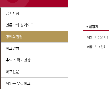
공지사항
언론속의 경기외고
명예의전당
제목
2018
이름
조현하
학교앨범
추억의 학교영상
학교신문
책읽는 우리학교