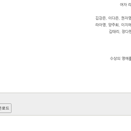
여자 
김강은, 이다은, 권자영
라아영, 양주희, 이지예
김태리, 장다현
수상의 영예를
운로드