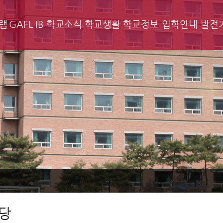
램
GAFL IB
학교소식
학교생활
학교정보
입학안내
발전
당