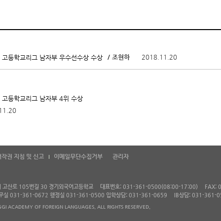
/ 조현하
2018.11.20
스 고등학교리그 남자부 우수선수상 수상
스 고등학교리그 남자부 4위 수상
11.20
저작권 지침 및 신고
이메일무단수집거부
관리자
왕시 고산로 105번길 30 경기외국어고등학교
대표번호: 031-361-0500(08:00-17:00)
FAX: 
 교무실 031-361-0672 행정실 031-361-0500 입학상담: 031-361-0659
IB상담: 031-361-0
GI ACADEMY OF FOREIGN LANGUAGES. ALL RIGHTS RESERVED.