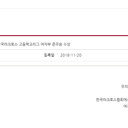
 한국라크로스 고등학교리그 여자부 준우승 수상
등록일
2018-11-20
우리
한국라크로스협회에서
여