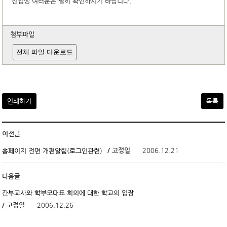
신입생 여러분은 필히 확인하시기 바랍니다.
첨부파일
전체 파일 다운로드
인쇄하기
목록
이전글
/ 고정일
2006.12.21
홈페이지 전면 개편알림(로그인관련)
다음글
간부교사와 학부모대표 회의에 대한 학교의 입장
/ 고정일
2006.12.26