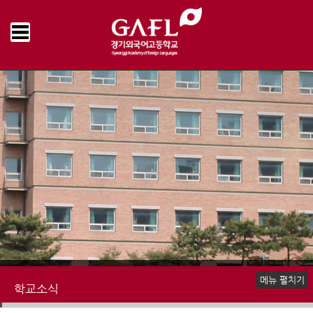
Home
학교소식
공지사항
>
>
메뉴 펼치기
학교소식
공지사항
언론속의 경기외고
명예의전당
학교앨범
추억의 학교영상
학교신문
책읽는 우리학교