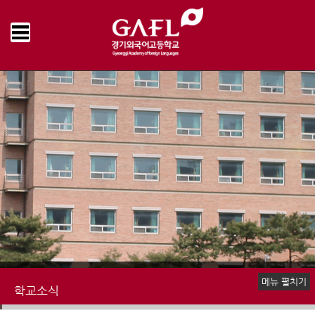
Home
학교소식
공지사항
>
>
메뉴 펼치기
학교소식
공지사항
언론속의 경기외고
명예의전당
학교앨범
추억의 학교영상
학교신문
책읽는 우리학교