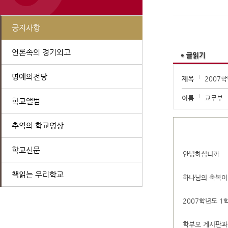
공지사항
언론속의 경기외고
명예의전당
제목
2007
이름
교무부
학교앨범
추억의 학교영상
학교신문
안녕하십니까
책읽는 우리학교
하나님의 축복이
2007학년도 
학부모 게시판과