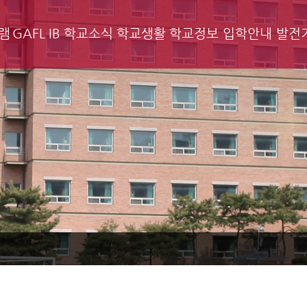
램
GAFL IB
학교소식
학교생활
학교정보
입학안내
발전