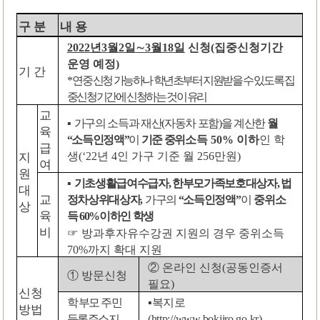
구 분
내 용
년
월
일
월
일
신청
집중신청기간
2022
3
2
∼
3
18
(
운영 예정
)
기 간
*
연중 신청 가능하나 학년초부터 지원받을 수 있도록 집
중신청기간에 신청하는 것이 유리
교
▪
가구의 소득과 재산
(
자동차 포함
)
을 계산한
월
육
인 학
이
소득
이하
“
소득인정액
”
기준 중위
50%
급
생
년
인 가구 기준
월
만원
(‘22
4
256
)
지
여
원
▪
기초생활급여수급자
,
한부모가족보호대상자
,
법
대
교
가구의
이
정차상위대상자
,
“
소득인정액
”
중위소
상
육
득
60%
이하인 학생
비
방과후자유수강권 지원의 경우 중위소득
☞
까지 확대 지원
70%
온라인 신청
공동인증서
②
(
방문신청
①
필요
)
신청
학
부모 주민
▪
복지로
방법
등록주소지
(http://www.bokjiro.go.kr)