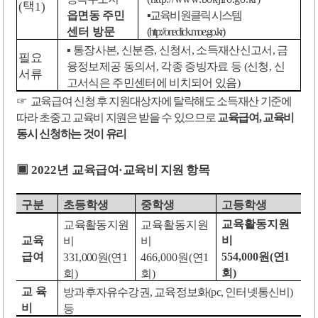
택
(
1)
▪
교육비 원클릭 시스템
읍면동 주민
(http://oneclick.moe.go.kr)
센터 방문
▪
통장사본
,
신분증
,
신청서
,
소득재산신고서
,
금
필요
융정보제공 동의서
,
각종 증빙자료 등
(
신청
,
신
서류
고서식은 주민센터에 비치되어 있음
)
☞
교육급여 신청 후 지원대상자에 탈락해도 소득재산 기준에
따라 초중고 교육비 지원은 받을 수 있으므로
교육급여
,
교육비
동시 신청하는 것이 유리
년
▣
2022
교육급여
·
교육비 지원 항목
구분
초등학생
중학생
고등학생
교육활동지원
교육활동지원
교육활동지원
비
비
교육
비
원
원
331,000
원
(
연
1
466,000
(
연
1
급여
554,000
(
연
1
회
)
회
)
회
)
방과후자유수강권
,
교육정보화
(pc,
인터넷통신비
)
교 육
등
비