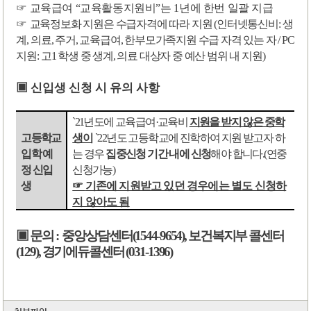
☞
교육급여
“
교육활동지원비
”
는
1
년에 한번 일괄 지급
☞
교육정보화 지원은 수급자격에 따라 지원
(
인터넷통신비
:
생
계
,
의료
,
주거
,
교육급여
,
한부모가족지원 수급 자격 있는 자
/ PC
지원
:
고
1
학생 중 생계
,
의료 대상자 중 예산 범위 내 지원
)
신입생 신청 시 유의 사항
▣
`21
년도에 교육급여
·
교육비
지원을 받지 않은 중학
`22
년도 고등학교에 진학하여 지원 받고자 하
생이
고등학교
는 경우
해야 합니다
.(
연중
집중신청 기간 내에 신청
입학 예
신청가능
)
정 신입
☞
기존에 지원받고 있던 경우에는 별도 신청하
생
지 않아도 됨
▣
문의
:
중앙상담센터
(1544-9654),
보건복지부 콜센터
(129),
경기에듀콜센터
(031-1396)