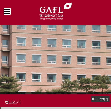
Home
학교소식
공지사항
>
>
메뉴 펼치기
학교소식
공지사항
언론속의 경기외고
명예의전당
학교앨범
추억의 학교영상
학교신문
책읽는 우리학교