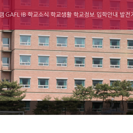
램
GAFL IB
학교소식
학교생활
학교정보
입학안내
발전