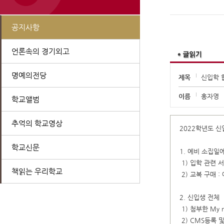
공지사항
언론속의 경기외고
명예의전당
제목
신입학 
이름
홍자영
학교앨범
추억의 학교영상
2022학년도 신
학교신문
1. 예비 소집일
1) 입학 관련 서
책읽는 우리학교
2) 교복 구매 :
2. 신입생 전체
1) 첨부한 My
2) CMS등록 