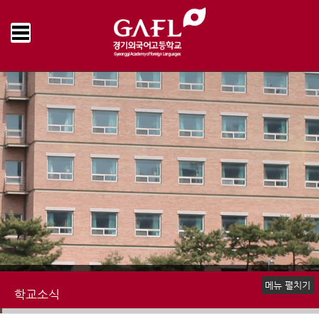
Home
학교소식
공지사항
>
>
메뉴 펼치기
학교소식
공지사항
언론속의 경기외고
명예의전당
학교앨범
추억의 학교영상
학교신문
책읽는 우리학교