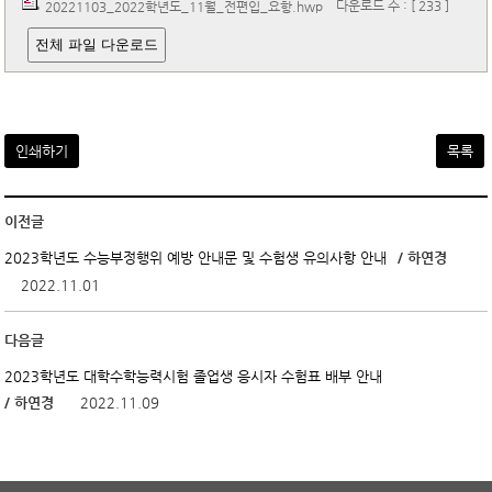
다운로드 수 : [ 233 ]
20221103_2022학년도_11월_전편입_요항.hwp
전체 파일 다운로드
인쇄하기
목록
이전글
/ 하연경
2023학년도 수능부정행위 예방 안내문 및 수험생 유의사항 안내
2022.11.01
다음글
2023학년도 대학수학능력시험 졸업생 응시자 수험표 배부 안내
/ 하연경
2022.11.09