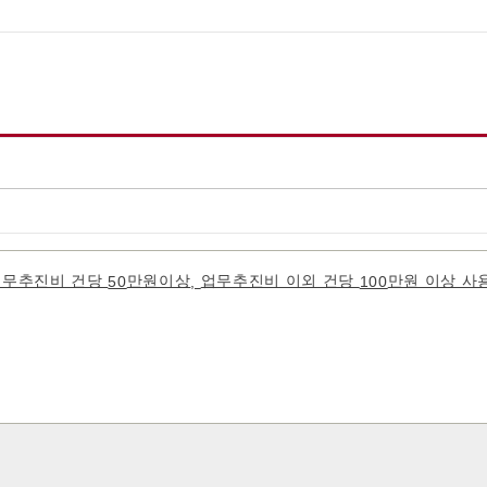
업무추진비 건당
만원이상
업무추진비 이외 건당
만원 이상 사
50
,
100