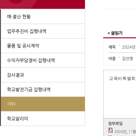
예·결산 현황
업무추진비 집행내역
물품 및 공사계약
제목
2024
이름
김선영
수익자부담경비 집행내역
감사결과
교육비특별회
학교발전기금 집행내역
기타
학교알리미
첨부파일
2024년_11월