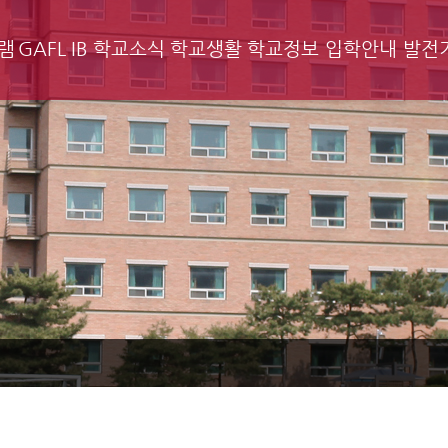
램
GAFL IB
학교소식
학교생활
학교정보
입학안내
발전