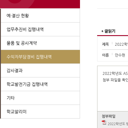
예·결산 현황
업무추진비 집행내역
물품 및 공사계약
제목
2022학
이름
안수현
수익자부담경비 집행내역
감사결과
2022학년도 AS
첨부 파일을 확
학교발전기금 집행내역
기타
학교알리미
첨부파일
2022학년도 방