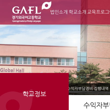
법인소개
학교소개
교육프로그
Home
학교정보
수익자부담경비 집행내역
>
>
학교정보
수익자부