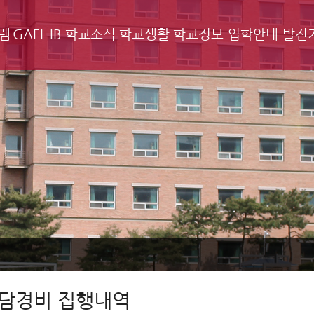
램
GAFL IB
학교소식
학교생활
학교정보
입학안내
발전
담경비 집행내역