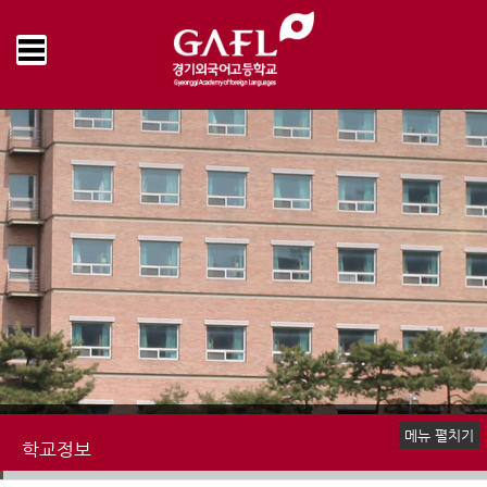
Home
학교정보
업무추진비 집행내역
>
>
메뉴 펼치기
학교정보
예·결산 현황
업무추진비 집행내역
물품 및 공사계약
수익자부담경비 집행내역
감사결과
학교발전기금 집행내역
기타