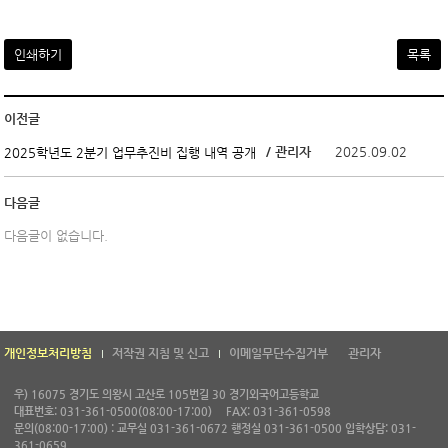
인쇄하기
목록
이전글
/ 관리자
2025.09.02
2025학년도 2분기 업무추진비 집행 내역 공개
다음글
다음글이 없습니다.
개인정보처리방침
저작권 지침 및 신고
이메일무단수집거부
관리자
우) 16075 경기도 의왕시 고산로 105번길 30 경기외국어고등학교
대표번호: 031-361-0500(08:00-17:00)
FAX: 031-361-0598
문의(08:00-17:00) : 교무실 031-361-0672 행정실 031-361-0500 입학상담: 031-
361-0659