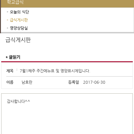
학교급식
오늘의 식단
급식게시판
영양상담실
행정서비스
학교운영위원회
진로진학정보
급식게시판
제목
7월1째주 주간메뉴표 및 영양표시제입니다.
이름
남효란
등록일
2017-06-30
감사합니다^^