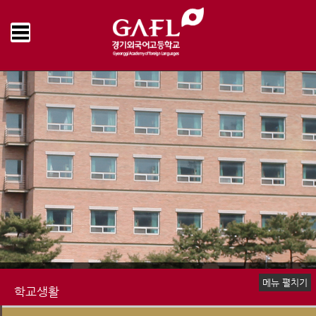
Home
학교생활
학교급식
급식게시판
>
>
>
메뉴 펼치기
학교생활
신입생 안내
장학제도
생활안내