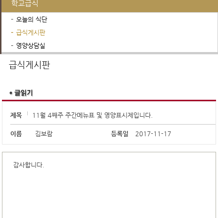
학교급식
오늘의 식단
급식게시판
영양상담실
행정서비스
학교운영위원회
진로진학정보
급식게시판
제목
11월 4째주 주간메뉴표 및 영양표시제입니다.
이름
김보람
등록일
2017-11-17
감사합니다.