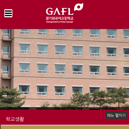
Home
학교생활
학교급식
급식게시판
>
>
>
메뉴 펼치기
학교생활
신입생 안내
장학제도
생활안내