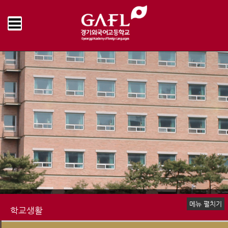
Home
학교생활
학교급식
급식게시판
>
>
>
메뉴 펼치기
학교생활
신입생 안내
장학제도
생활안내