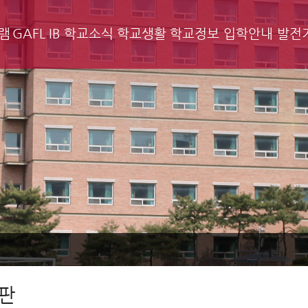
램
GAFL IB
학교소식
학교생활
학교정보
입학안내
발전
판