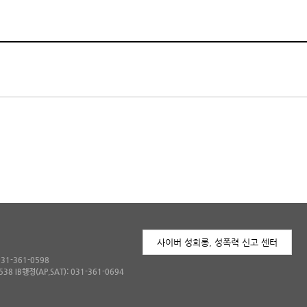
사이버 성희롱, 성폭력 신고 센터
031-361-0598
538 IB행정(AP,SAT): 031-361-0694