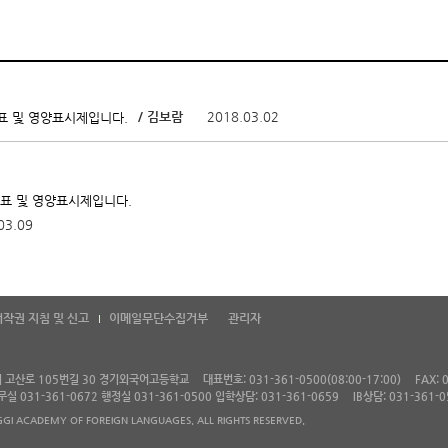
/ 김보람
2018.03.02
표 및 영양표시제입니다.
뉴표 및 영양표시제입니다.
03.09
저작권 지침 및 신고
이메일무단수집거부
관리자
왕시 고산로 105번길 30 경기외국어고등학교
대표번호: 031-361-0500(08:00-17:00)
FAX: 
 교무실 031-361-0672 행정실 031-361-0500 입학상담: 031-361-0659
IB상담: 031-361-0
GI ACADEMY OF FOREIGN LANGUAGES. ALL RIGHTS RESERVED.