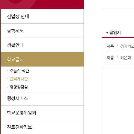
신입생 안내
장학제도
생활안내
제목
경기외고 
이름
최은미
학교급식
오늘의 식단
급식게시판
영양상담실
행정서비스
학교운영위원회
진로진학정보