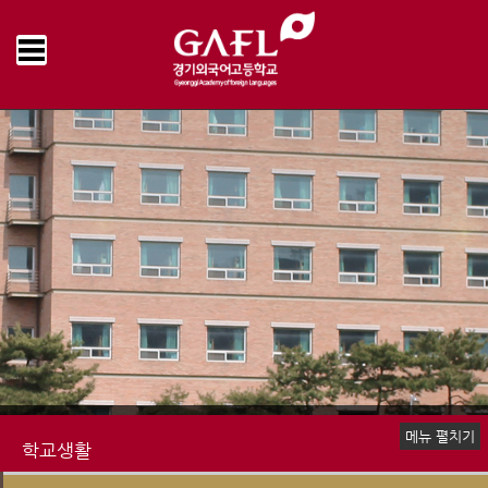
Home
학교생활
학교급식
급식게시판
>
>
>
메뉴 펼치기
학교생활
신입생 안내
장학제도
생활안내