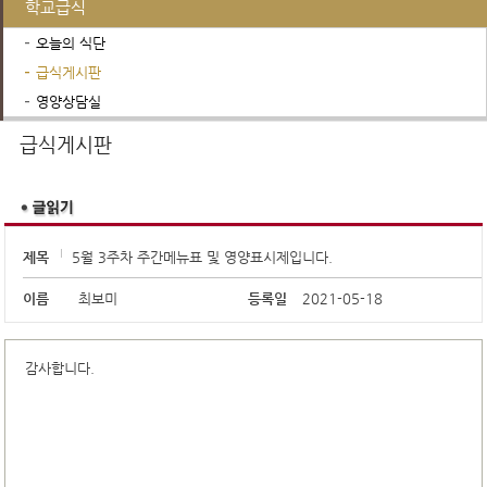
학교급식
오늘의 식단
급식게시판
영양상담실
행정서비스
학교운영위원회
진로진학정보
급식게시판
제목
5월 3주차 주간메뉴표 및 영양표시제입니다.
이름
최보미
등록일
2021-05-18
감사합니다.