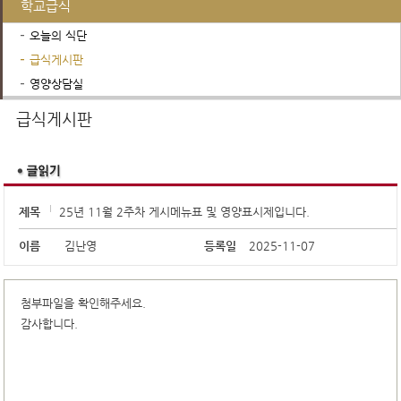
학교급식
오늘의 식단
급식게시판
영양상담실
행정서비스
학교운영위원회
진로진학정보
급식게시판
제목
25년 11월 2주차 게시메뉴표 및 영양표시제입니다.
이름
김난영
등록일
2025-11-07
첨부파일을 확인해주세요.
감사합니다.