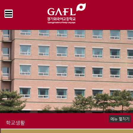
Home
학교생활
학교급식
급식게시판
>
>
>
메뉴 펼치기
학교생활
신입생 안내
장학제도
생활안내