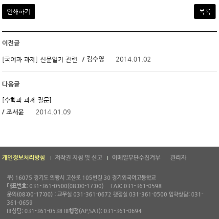
인쇄하기
목록
이전글
/ 김수영
2014.01.02
[국어과 과제] 신문일기 관련
다음글
[수학과 과제 질문]
/ 조서윤
2014.01.09
개인정보처리방침
저작권 지침 및 신고
이메일무단수집거부
관리자
우) 16075 경기도 의왕시 고산로 105번길 30 경기외국어고등학교
대표번호: 031-361-0500(08:00-17:00)
FAX: 031-361-0598
문의(08:00-17:00) : 교무실 031-361-0672 행정실 031-361-0500 입학상담: 031-
361-0659
IB상담: 031-361-0538 IB행정(AP,SAT): 031-361-0694