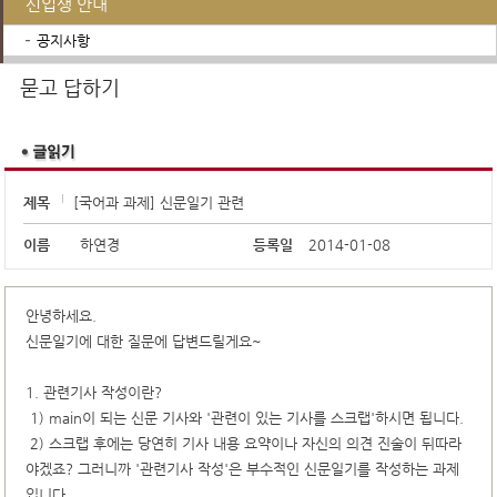
신입생 안내
공지사항
장학제도
생활안내
학교급식
행정서비스
학교운영위원회
진로진학정보
묻고 답하기
제목
[국어과 과제] 신문일기 관련
이름
하연경
등록일
2014-01-08
안녕하세요.
신문일기에 대한 질문에 답변드릴게요~
1. 관련기사 작성이란?
1) main이 되는 신문 기사와 '관련이 있는 기사를 스크랩'하시면 됩니다.
2) 스크랩 후에는 당연히 기사 내용 요약이나 자신의 의견 진술이 뒤따라
야겠죠? 그러니까 '관련기사 작성'은 부수적인 신문일기를 작성하는 과제
입니다.