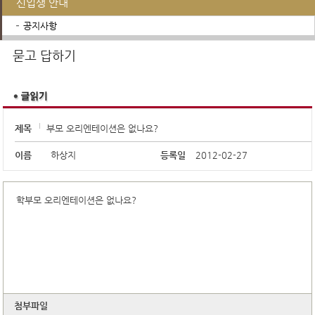
신입생 안내
공지사항
장학제도
생활안내
학교급식
행정서비스
학교운영위원회
진로진학정보
묻고 답하기
제목
부모 오리엔테이션은 없나요?
이름
하상지
등록일
2012-02-27
학부모 오리엔테이션은 없나요?
첨부파일