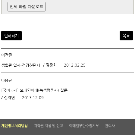
전체 파일 다운로드
인쇄하기
목록
이전글
/ 김준희
2012.02.25
생활관 입사-건강진단서
다음글
[국어과제] 오래된미래(녹색평론사) 질문
/ 김지연
2013.12.09
개인정보처리방침
저작권 지침 및 신고
이메일무단수집거부
관리자