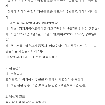
-
징계에 의하여 파면의 처분을 받은 때로부터
5
년을 경과하지 아니한
자
-
징계에 의하여 해임의 처분을 받은 때로부터
3
년을 경과하지 아니한
자
2)
다른 학교의 운영위원이 아니어야 함
나
.
장소
:
경기외국어고등학교 학교운영위원 선출관리위원회
(
행정실
)
다
.
기간
: 2021
년
3
월
8
일
~ 3
월
17
일까지
(09:00~16:00,
공휴일제
외
)
라
.
구비서류
:
입후보자 등록서
,
정보수집이용제공동의서
,
행정정보
공동이용 사전동의서 각
1
통
(
증명사진
1
매
,
구비서류 행정실 비치
)
※
2.
위원선거
가
.
선출방법
교직원 전체 회의에서 추천한 자 중에서 학교장이 위촉한다
.
나
.
교원 위원 정수
: 4
명
(
학교장은 당연직위원으로
3
명 선출
)
3.
당선자 발표
학교장 위촉 후 당선자 확정발표