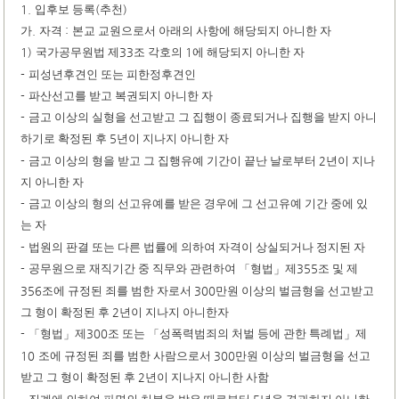
1.
입후보 등록
(
추천
)
가
.
자격
:
본교 교원으로서 아래의 사항에 해당되지 아니한 자
1)
국가공무원법 제
33
조 각호의
1
에 해당되지 아니한 자
-
피성년후견인 또는 피한정후견인
-
파산선고를 받고 복권되지 아니한 자
-
금고 이상의 실형을 선고받고 그 집행이 종료되거나 집행을 받지 아니
하기로 확정된 후
5
년이 지나지 아니한 자
-
금고 이상의 형을 받고 그 집행유예 기간이 끝난 날로부터
2
년이 지나
지 아니한 자
-
금고 이상의 형의 선고유예를 받은 경우에 그 선고유예 기간 중에 있
는 자
-
법원의 판결 또는 다른 법률에 의하여 자격이 상실되거나 정지된 자
-
공무원으로 재직기간 중 직무와 관련하여
형법
제
355
조 및 제
「
」
356
조에 규정된 죄를 범한 자로서
300
만원 이상의 벌금형을 선고받고
그 형이 확정된 후
2
년이 지나지 아니한자
-
형법
제
300
조 또는
성폭력범죄의 처벌 등에 관한 특례법
제
「
」
「
」
10
조에 규정된 죄를 범한 사람으로서
300
만원 이상의 벌금형을 선고
받고 그 형이 확정된 후
2
년이 지나지 아니한 사함