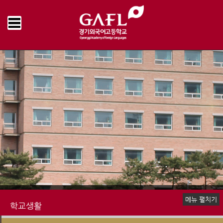
Home
학교생활
학교운영위원회
운영게시판
>
>
>
메뉴 펼치기
학교생활
신입생 안내
장학제도
생활안내
학교급식
행정서비스