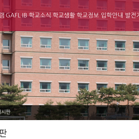
램
GAFL IB
학교소식
학교생활
학교정보
입학안내
발전
게시판
판