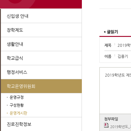
신입생 안내
장학제도
생활안내
제목
2019
이름
김용기
학교급식
행정서비스
2019학년도 
학교운영위원회
운영규정
구성현황
운영게시판
첨부파일
진로진학정보
2019학년도