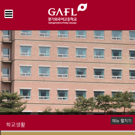
Home
학교생활
학교운영위원회
운영게시판
>
>
>
메뉴 펼치기
학교생활
신입생 안내
장학제도
생활안내
학교급식
행정서비스