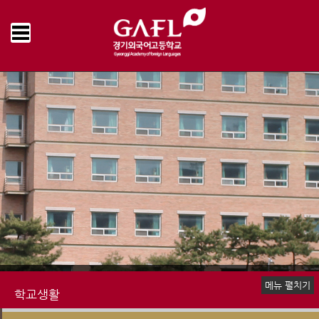
Home
학교생활
학교운영위원회
운영게시판
>
>
>
메뉴 펼치기
학교생활
신입생 안내
장학제도
생활안내
학교급식
행정서비스