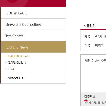
IBDP in GAFL
University Counselling
Test Center
제목
GAFL 
이름
백영옥
GAFL IB News
GAFL IB Bulletin
일정 안내에 수정
GAFL Gallery
FAQ
Contact Us
첨부파일
GAFL_IB_LIF