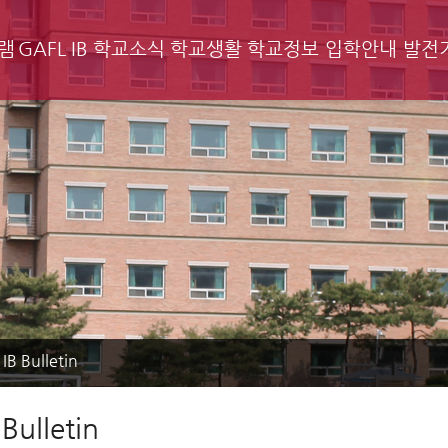
램
GAFL IB
학교소식
학교생활
학교정보
입학안내
발전
IB Bulletin
Bulletin