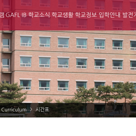
램
GAFL IB
학교소식
학교생활
학교정보
입학안내
발전
 Curriculum
시간표
>