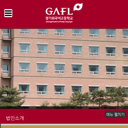
Home
법인소개
법인현황
이사회의록
>
>
>
메뉴 펼치기
법인소개
봉암의 의미
설립정신
교육방침
설립자 인사
이사장 인사
이사진 소개