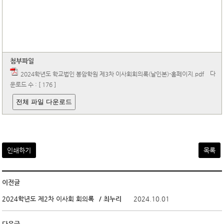
첨부파일
다
2024학년도 학교법인 봉암학원 제3차 이사회회의록(날인본)-홈페이지.pdf
운로드 수 : [ 176 ]
전체 파일 다운로드
인쇄하기
목록
이전글
/ 최누리
2024.10.01
2024학년도 제2차 이사회 회의록
다음글