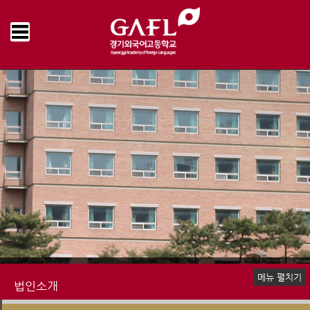
Home
법인소개
법인현황
이사회의록
>
>
>
메뉴 펼치기
법인소개
봉암의 의미
설립정신
교육방침
설립자 인사
이사장 인사
이사진 소개