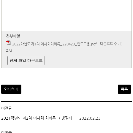
첨부파일
다운로드 수 : [
2022학년도 제1차 이사회회의록_220420_업로드용.pdf
273 ]
전체 파일 다운로드
인쇄하기
목록
이전글
/ 방필배
2022.02.23
2021학년도 제2차 이사회 회의록
다음글